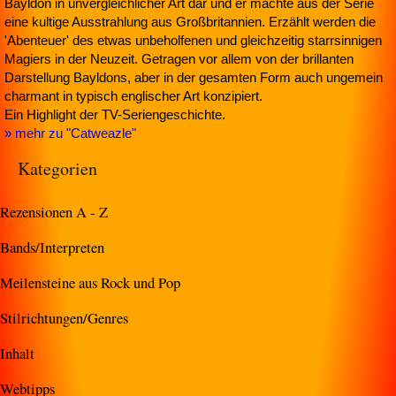
Bayldon in unvergleichlicher Art dar und er machte aus der Serie
eine kultige Ausstrahlung aus Großbritannien. Erzählt werden die
'Abenteuer' des etwas unbeholfenen und gleichzeitig starrsinnigen
Magiers in der Neuzeit. Getragen vor allem von der brillanten
Darstellung Bayldons, aber in der gesamten Form auch ungemein
charmant in typisch englischer Art konzipiert.
Ein Highlight der TV-Seriengeschichte.
» mehr zu "Catweazle"
Kategorien
Rezensionen A - Z
Bands/Interpreten
Meilensteine aus Rock und Pop
Stilrichtungen/Genres
Inhalt
Webtipps