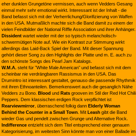
eher dunklen Grungetöne vermissen, auch wenn Vedders Gesang
einmal mehr sehr emotional wirkt. Interessant ist der Inhalt - die
Band befasst sich mit der Verherrlichung/Glorifizierung von Waffen
in den USA. Mutmaßlich machte sich die Band damit zu einem der
vielen Feindbilder der National Riffle Association und ihrer Anhänger.
Dissident
wartet wieder mit der so typisch melancholisch-
schwermütigen Note auf. Wie ein Kontrast zur Stimmung wirkt
allerdings das Laid-Back Spiel der Band. Mit dieser Spannung
gehört dieser Song zu den Highlights der Platte und m. E. auch zu
den schönste Songs des Pearl Jam Katalogs.
W.M.A.
steht für "White Male American" und befasst sich mit dem
scheinbar nie verdrängbaren Rassismus in den USA. Das
Drumintro ist interessant gestaltet, genauso die passende Rhythmik
mit ihren Ethnoanteilen. Bemerkenswert auch die gesanglich Nähe
Vedders zu Bono.
Blood
und
Rats
grooven im Stil der Red Hot Chili
Peppers. Dem klassischen erdigen Rock verpflichtet ist
Rearviewmirror
, überraschend folkig dann
Elderly Woman
Behind the Counter in a Small Town
. Mit
Leash
gibt die Band
wieder Gas und pendelt zwischen Grunge und Alternative Rock.
Indifference
entzieht sich dem Titel entsprechend einer genauen
Kategorisierung, im weitesten Sinn könnte man von einer Ballade im