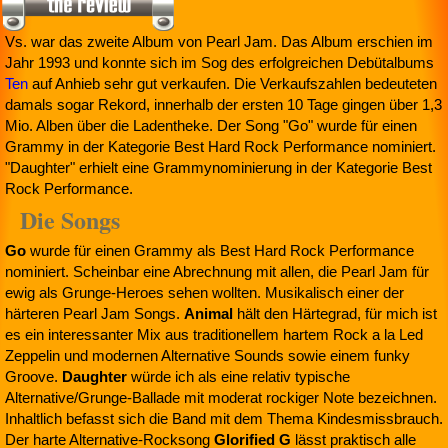
Vs. war das zweite Album von Pearl Jam. Das Album erschien im
Jahr 1993 und konnte sich im Sog des erfolgreichen Debütalbums
Ten
auf Anhieb sehr gut verkaufen. Die Verkaufszahlen bedeuteten
damals sogar Rekord, innerhalb der ersten 10 Tage gingen über 1,3
Mio. Alben über die Ladentheke. Der Song "Go" wurde für einen
Grammy in der Kategorie Best Hard Rock Performance nominiert.
"Daughter" erhielt eine Grammynominierung in der Kategorie Best
Rock Performance.
Die Songs
Go
wurde für einen Grammy als Best Hard Rock Performance
nominiert. Scheinbar eine Abrechnung mit allen, die Pearl Jam für
ewig als Grunge-Heroes sehen wollten. Musikalisch einer der
härteren Pearl Jam Songs.
Animal
hält den Härtegrad, für mich ist
es ein interessanter Mix aus traditionellem hartem Rock a la Led
Zeppelin und modernen Alternative Sounds sowie einem funky
Groove.
Daughter
würde ich als eine relativ typische
Alternative/Grunge-Ballade mit moderat rockiger Note bezeichnen.
Inhaltlich befasst sich die Band mit dem Thema Kindesmissbrauch.
Der harte Alternative-Rocksong
Glorified G
lässt praktisch alle