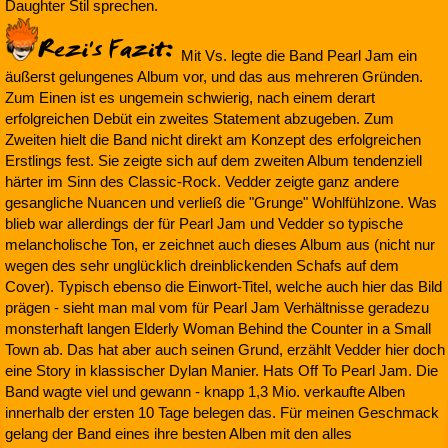
Daughter Stil sprechen.
Mit Vs. legte die Band Pearl Jam ein
äußerst gelungenes Album vor, und das aus mehreren Gründen.
Zum Einen ist es ungemein schwierig, nach einem derart
erfolgreichen Debüt ein zweites Statement abzugeben. Zum
Zweiten hielt die Band nicht direkt am Konzept des erfolgreichen
Erstlings fest. Sie zeigte sich auf dem zweiten Album tendenziell
härter im Sinn des Classic-Rock. Vedder zeigte ganz andere
gesangliche Nuancen und verließ die "Grunge" Wohlfühlzone. Was
blieb war allerdings der für Pearl Jam und Vedder so typische
melancholische Ton, er zeichnet auch dieses Album aus (nicht nur
wegen des sehr unglücklich dreinblickenden Schafs auf dem
Cover). Typisch ebenso die Einwort-Titel, welche auch hier das Bild
prägen - sieht man mal vom für Pearl Jam Verhältnisse geradezu
monsterhaft langen Elderly Woman Behind the Counter in a Small
Town ab. Das hat aber auch seinen Grund, erzählt Vedder hier doch
eine Story in klassischer Dylan Manier. Hats Off To Pearl Jam. Die
Band wagte viel und gewann - knapp 1,3 Mio. verkaufte Alben
innerhalb der ersten 10 Tage belegen das. Für meinen Geschmack
gelang der Band eines ihre besten Alben mit den alles