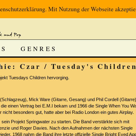
enschutzerklärung
. Mit Nutzung der Webseite akzeptie
DS
GENRES
ie: Czar / Tuesday's Childre
jekt Tuesdays Children hervorging.
Schlagzeug), Mick Ware (Gitarre, Gesang) und Phil Cordell (Gitarre
, die einen Vertrag bei E.M.I bekam und 1966 die Single When You Wa
 nicht besonders gut, hatte aber bei Radio London ein gutes Airplay.
ein Projekt Springwater zu starten. Die Band verstärkte sich mit
enzie und Roger Davies. Nach den Aufnahmen der nächsten Single
er. 1968 nahm die Band ihre letzte offizielle Single Bright Eyed Ap