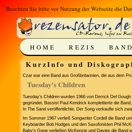
Beachten Sie bitte vor Nutzung der Webseite die
Dat
HOME
REZIS
BAN
KurzInfo und Diskograph
Czar war eine Band aus Großbritannien, die aus dem Pro
Tuesday's Children
Tuesday's Children wurden 1966 von Derrick Del Gough (
gegründet. Bassist Paul Kendrick komplettierte die Band
In The Sand veröffentlichte. Der Song verkaufte sich zwar
Im Sommer 1967 verließ Songwriter Cordell die Band um s
Keyboarder Bob Hodges und den Saxofonisten Phil McK
Baby's Gone verließen McKenzie und Davies die Band wied