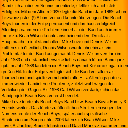
Band sich an diesen Sounds orientierte, stellte sich auch stets
Erfolg ein. Mit dem Album 20/20 legte die Band im Jahr 1969 schon
ihr zwanzigstes (!) Album vor und konnte überzeugen. Die Beach
Boys tourten in der Folge permanent und durchaus erfolgreich.
Allerdings nahmen die Probleme innerhalb der Band auch immer
mehr zu. Brian Wilson konnte anscheinend dem Druck als
Hauptmacher nicht standhalten. Mike Love und Dennis Wilson
zofften sich öffentlich, Dennis Wilson wurde ohnehin als ein
Problemfaktor der Band ausgemacht. Dennis Wilson verstarb im
Jahr 1983 und erstaunlicherweise lief es danach für die Band ganz
gut. Im Jahr 1988 landeten die Beach Boys mit Kokomo sogar einen
großen Hit. In der Folge verdingte sich die Band vor allem als
Tourneeband und spielte vornehmlich alte Hits. Allerdings gab es
immer wieder bandinterne Probleme, zuletzt wohl wegen der
Verteilung der Gagen. Als 1998 Carl Wilson verstarb, schien das
Bandprojekt Beach Boys vorerst beendet.
Mike Love tourte als Beach Boys Band bzw. Beach Boys: Family &
Friends weiter . Das führte zu öffentlichen Streitereien wegen der
Namensrechte der Beach Boys, später auch spezifische
Streitereien um Songrechte. 2006 taten sich Brian Wilson, Mike
Love, Al Jardine, Bruce Johnston und David Marks zusammen und