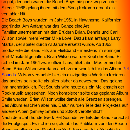
so gut, dennoch waren die Beach Boys nie ganz weg von der
Szene. 1988 gelang ihnen mit dem Song Kokomo erneut ein
veritabler Hit.
Die Beach Boys wurden im Jahr 1961 in Hawthorne, Kalifornien
gegründet. Am Anfang war das Ganze eine Art
Familienunternehmen mit den Brüdern Brian, Dennis und Carl
Wilson sowie ihrem Vetter Mike Love. Dazu kam anfangs Larry
Marks, der später durch Al Jardine ersetzt wurde. Ab 1963
produzierte die Band Hits am Fließband - meistens im sonnigen
Surf-Musikstil gehalten. Brian Wilson war der Kopf der Band. Er
schied im Jahr 1964 zwar offiziell aus, blieb aber Mastermind der
Band. Brian Wilson war dann auch verantwortlich für das Album
Pet
Sounds.
Wilson versuchte hier ein einzigartiges Werk zu kreieren,
das anders sein sollte als alles bisher da gewesene. Das gelang
ihm nachdrücklich. Pet Sounds wird heute als ein Meilenstein der
Rockmusik angesehen. Noch komplexer sollte das geplante Album
Smile werden. Brian Wilson wollte damit alle Grenzen sprengen.
Das Album erschien aber nie. Dafür wurden Teile des Projektes auf
anderen Alben (Smiley Smile und 20/20) veröffentlicht.
Nach dem Jahrhundertwerk Pet Sounds, verließ die Band zunächst
die Erfolgsspur. Es schien so, als ob das Publikum von den Beach
Boys vor allem unverfänglichen Surf-Pop erwartete. Sobald die