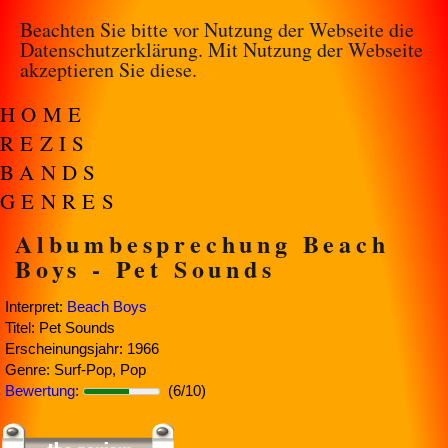
Beachten Sie bitte vor Nutzung der Webseite die
Datenschutzerklärung
. Mit Nutzung der Webseite
akzeptieren Sie diese.
HOME
REZIS
BANDS
GENRES
Albumbesprechung Beach
Boys - Pet Sounds
Interpret:
Beach Boys
Titel: Pet Sounds
Erscheinungsjahr: 1966
Genre: Surf-Pop, Pop
Bewertung:
(6/10)