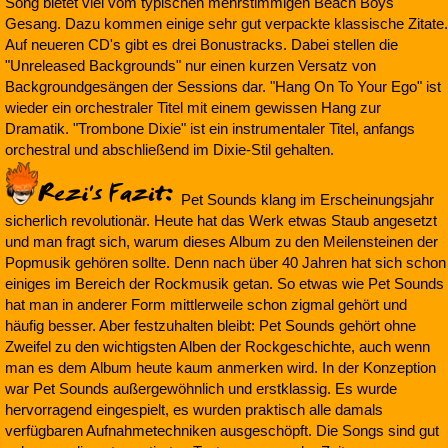
Song bietet viel vom typischen mehrstimmigen Beach Boys
Gesang. Dazu kommen einige sehr gut verpackte klassische Zitate.
Auf neueren CD's gibt es drei Bonustracks. Dabei stellen die
"Unreleased Backgrounds" nur einen kurzen Versatz von
Backgroundgesängen der Sessions dar. "Hang On To Your Ego" ist
wieder ein orchestraler Titel mit einem gewissen Hang zur
Dramatik. "Trombone Dixie" ist ein instrumentaler Titel, anfangs
orchestral und abschließend im Dixie-Stil gehalten.
Pet Sounds klang im Erscheinungsjahr
sicherlich revolutionär. Heute hat das Werk etwas Staub angesetzt
und man fragt sich, warum dieses Album zu den Meilensteinen der
Popmusik gehören sollte. Denn nach über 40 Jahren hat sich schon
einiges im Bereich der Rockmusik getan. So etwas wie Pet Sounds
hat man in anderer Form mittlerweile schon zigmal gehört und
häufig besser. Aber festzuhalten bleibt: Pet Sounds gehört ohne
Zweifel zu den wichtigsten Alben der Rockgeschichte, auch wenn
man es dem Album heute kaum anmerken wird. In der Konzeption
war Pet Sounds außergewöhnlich und erstklassig. Es wurde
hervorragend eingespielt, es wurden praktisch alle damals
verfügbaren Aufnahmetechniken ausgeschöpft. Die Songs sind gut