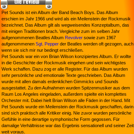
Pet Sounds ist ein Album der Band Beach Boys. Das Album
erschien im Jahr 1966 und wird als ein Meilenstein der Rockmusik
bezeichnet. Das Album gilt als wegweisendes Konzeptalbum, das
mit einigen Traditionen brach. Vergleiche zum im selben Jahr
aufgenommenen Beatles Album
Revolver
sowie zum 1967
aufgenommenen
Sgt. Pepper
der Beatles werden oft gezogen, auch
wenn sie sich mir nur bedingt erschließen.
Pet Sounds war ein von Brian Wilson konzipiertes Album. Er wollte
in die Geschichte der Rockmusik eingehen und sein wichtigstes
Werk schaffen. Dazu zog er alle Register. Für das Album wurden
sehr persönliche und emotionale Texte geschrieben. Das Album
wurde mit allen damals erdenklichen Gimmicks und Sounds
ausgestattet. Zu den Aufnahmen wurden Spitzenmusiker aus dem
Raum Los Angeles eingeladen, außerdem spielte ein komplettes
Orchester mit. Dabei hielt Brian Wilson alle Fäden in der Hand. Mit
Pet Sounds wurde ein Meilenstein der Rockmusik geschaffen, darin
sind sich praktisch alle Kritiker einig. Nie zuvor wurden persönliche
Gefühle in eine derartige symphonische Form gegossen. Für
damalige Verhältnisse war das Ergebnis sensationell und seiner Zeit
weit voraus.