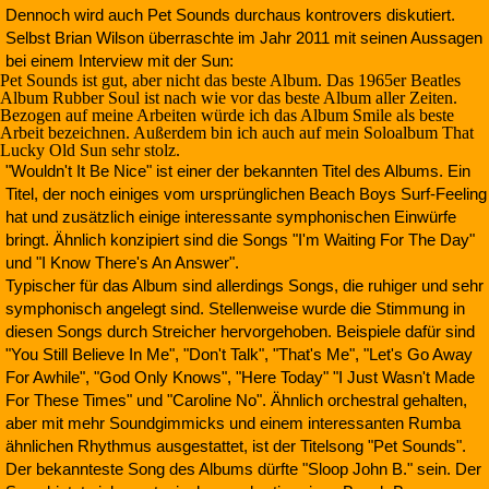
Dennoch wird auch Pet Sounds durchaus kontrovers diskutiert.
Selbst Brian Wilson überraschte im Jahr 2011 mit seinen Aussagen
bei einem Interview mit der Sun:
Pet Sounds ist gut, aber nicht das beste Album. Das 1965er Beatles
Album Rubber Soul ist nach wie vor das beste Album aller Zeiten.
Bezogen auf meine Arbeiten würde ich das Album Smile als beste
Arbeit bezeichnen. Außerdem bin ich auch auf mein Soloalbum That
Lucky Old Sun sehr stolz.
"Wouldn't It Be Nice" ist einer der bekannten Titel des Albums. Ein
Titel, der noch einiges vom ursprünglichen Beach Boys Surf-Feeling
hat und zusätzlich einige interessante symphonischen Einwürfe
bringt. Ähnlich konzipiert sind die Songs "I'm Waiting For The Day"
und "I Know There's An Answer".
Typischer für das Album sind allerdings Songs, die ruhiger und sehr
symphonisch angelegt sind. Stellenweise wurde die Stimmung in
diesen Songs durch Streicher hervorgehoben. Beispiele dafür sind
"You Still Believe In Me", "Don't Talk", "That's Me", "Let's Go Away
For Awhile", "God Only Knows", "Here Today" "I Just Wasn't Made
For These Times" und "Caroline No". Ähnlich orchestral gehalten,
aber mit mehr Soundgimmicks und einem interessanten Rumba
ähnlichen Rhythmus ausgestattet, ist der Titelsong "Pet Sounds".
Der bekannteste Song des Albums dürfte "Sloop John B." sein. Der