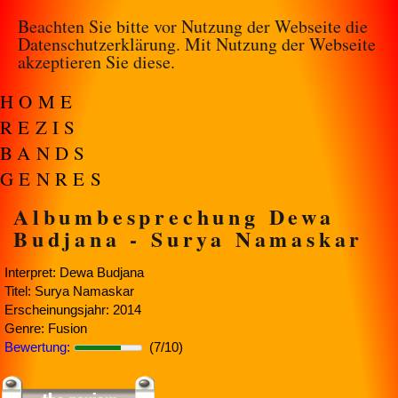
Beachten Sie bitte vor Nutzung der Webseite die
Datenschutzerklärung
. Mit Nutzung der Webseite
akzeptieren Sie diese.
HOME
REZIS
BANDS
GENRES
Albumbesprechung Dewa
Budjana - Surya Namaskar
Interpret: Dewa Budjana
Titel: Surya Namaskar
Erscheinungsjahr: 2014
Genre: Fusion
Bewertung:
(7/10)