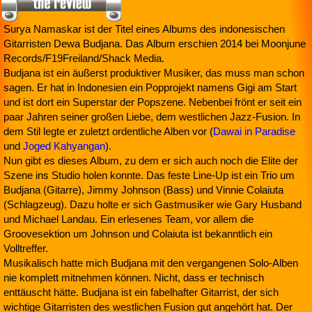
Surya Namaskar ist der Titel eines Albums des indonesischen
Gitarristen Dewa Budjana. Das Album erschien 2014 bei Moonjune
Records/F19Freiland/Shack Media.
Budjana ist ein äußerst produktiver Musiker, das muss man schon
sagen. Er hat in Indonesien ein Popprojekt namens Gigi am Start
und ist dort ein Superstar der Popszene. Nebenbei frönt er seit ein
paar Jahren seiner großen Liebe, dem westlichen Jazz-Fusion. In
dem Stil legte er zuletzt ordentliche Alben vor (
Dawai in Paradise
und
Joged Kahyangan
).
Nun gibt es dieses Album, zu dem er sich auch noch die Elite der
Szene ins Studio holen konnte. Das feste Line-Up ist ein Trio um
Budjana (Gitarre), Jimmy Johnson (Bass) und Vinnie Colaiuta
(Schlagzeug). Dazu holte er sich Gastmusiker wie Gary Husband
und Michael Landau. Ein erlesenes Team, vor allem die
Groovesektion um Johnson und Colaiuta ist bekanntlich ein
Volltreffer.
Musikalisch hatte mich Budjana mit den vergangenen Solo-Alben
nie komplett mitnehmen können. Nicht, dass er technisch
enttäuscht hätte. Budjana ist ein fabelhafter Gitarrist, der sich
wichtige Gitarristen des westlichen Fusion gut angehört hat. Der