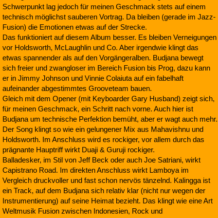
Schwerpunkt lag jedoch für meinen Geschmack stets auf einem
technisch möglichst sauberen Vortrag. Da bleiben (gerade im Jazz-
Fusion) die Emotionen etwas auf der Strecke.
Das funktioniert auf diesem Album besser. Es bleiben Verneigungen
vor Holdsworth, McLaughlin und Co. Aber irgendwie klingt das
etwas spannender als auf den Vorgängeralben. Budjana bewegt
sich freier und zwangloser im Bereich Fusion bis Prog, dazu kann
er in Jimmy Johnson und Vinnie Colaiuta auf ein fabelhaft
aufeinander abgestimmtes Grooveteam bauen.
Gleich mit dem Opener (mit Keyboarder Gary Husband) zeigt sich,
für meinen Geschmack, ein Schritt nach vorne. Auch hier ist
Budjana um technische Perfektion bemüht, aber er wagt auch mehr.
Der Song klingt so wie ein gelungener Mix aus Mahavishnu und
Holdsworth. Im Anschluss wird es rockiger, vor allem durch das
prägnante Hauptriff wirkt Duaji & Guruji rockiger.
Balladesker, im Stil von Jeff Beck oder auch Joe Satriani, wirkt
Capistrano Road. Im direkten Anschluss wirkt Lamboya im
Vergleich druckvoller und fast schon nervös tänzelnd. Kalingga ist
ein Track, auf dem Budjana sich relativ klar (nicht nur wegen der
Instrumentierung) auf seine Heimat bezieht. Das klingt wie eine Art
Weltmusik Fusion zwischen Indonesien, Rock und