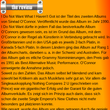
I Do Not Want What I Haven't Got ist der Titel des zweiten Albums
von Sinéad O'Connor. Veröffentlicht wurde das Album im Jahr 1990.
I Do Not Want dürfte in jedem Fall das bestverkaufte Album
O'Connors gewesen sein, es ist im Grund das Album, mit dem
O'Connor in der Regel als Künstlerin in Verbindung gebracht wird. In
Großbritannien und in den USA gab es jeweils 2-fach Platin, in
Kanada 5-fach Platin. In diesen Ländern ging das Album auf Rang 1
der Albumcharts, daneben u. a. in der Schweiz und Australien. Für
das Album gab es etliche Grammy Nomininierungen, den Preis gab
es 1991 als Best Alternative Music Performance. O'Connor
verweigerte die Annahme jedoch.
Soweit zu den Zahlen. Das Album selbst lief blendend und kam
sowohl bei Kritikern als auch Musikfans sehr gut an. Vor allem die
Singleauskopplung Nothing Compares 2 U (geschrieben von
Prince) war ein gigantischer Erfolg und der Garant für die guten
Albumverkäufe. Es zeigt sich im Prinzip auch darin, dass sich
schon die zweite Single Emperor's New Clothes nicht mehr
besonders gut platzieren konnte.
Wie gesagt, wurde das Album vor allem getragen durch die geniale