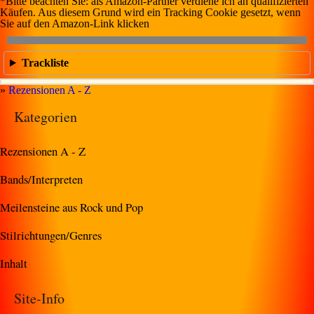
*Bitte beachten Sie: als Amazon-Partner verdiene ich an qualifizierten
Käufen. Aus diesem Grund wird ein Tracking Cookie gesetzt, wenn
Sie auf den Amazon-Link klicken
Trackliste
»
Rezensionen A - Z
Kategorien
Rezensionen A - Z
Bands/Interpreten
Meilensteine aus Rock und Pop
Stilrichtungen/Genres
Inhalt
Site-Info