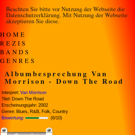
Beachten Sie bitte vor Nutzung der Webseite die
Datenschutzerklärung
. Mit Nutzung der Webseite
akzeptieren Sie diese.
HOME
REZIS
BANDS
GENRES
Albumbesprechung Van
Morrison - Down The Road
Interpret:
Van Morrison
Titel: Down The Road
Erscheinungsjahr: 2002
Genre: Blues, R&B, Folk, Country
Bewertung:
(6/10)