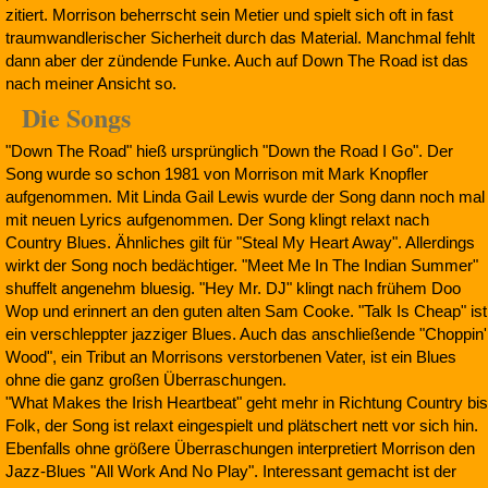
zitiert. Morrison beherrscht sein Metier und spielt sich oft in fast
traumwandlerischer Sicherheit durch das Material. Manchmal fehlt
dann aber der zündende Funke. Auch auf Down The Road ist das
nach meiner Ansicht so.
Die Songs
"Down The Road" hieß ursprünglich "Down the Road I Go". Der
Song wurde so schon 1981 von Morrison mit Mark Knopfler
aufgenommen. Mit Linda Gail Lewis wurde der Song dann noch mal
mit neuen Lyrics aufgenommen. Der Song klingt relaxt nach
Country Blues. Ähnliches gilt für "Steal My Heart Away". Allerdings
wirkt der Song noch bedächtiger. "Meet Me In The Indian Summer"
shuffelt angenehm bluesig. "Hey Mr. DJ" klingt nach frühem Doo
Wop und erinnert an den guten alten Sam Cooke. "Talk Is Cheap" ist
ein verschleppter jazziger Blues. Auch das anschließende "Choppin'
Wood", ein Tribut an Morrisons verstorbenen Vater, ist ein Blues
ohne die ganz großen Überraschungen.
"What Makes the Irish Heartbeat" geht mehr in Richtung Country bis
Folk, der Song ist relaxt eingespielt und plätschert nett vor sich hin.
Ebenfalls ohne größere Überraschungen interpretiert Morrison den
Jazz-Blues "All Work And No Play". Interessant gemacht ist der