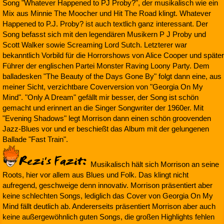
Song "Whatever Happened to PJ Proby?", der musikalisch wie ein
Mix aus Minnie The Moocher und Hit The Road klingt. Whatever
Happened to P.J. Proby? ist auch textlich ganz interessant. Der
Song befasst sich mit den legendären Musikern P J Proby und
Scott Walker sowie Screaming Lord Sutch. Letzterer war
bekanntlich Vorbild für die Horrorshows von Alice Cooper und später
Führer der englischen Partei Monster Raving Loony Party. Dem
balladesken "The Beauty of the Days Gone By" folgt dann eine, aus
meiner Sicht, verzichtbare Coverversion von "Georgia On My
Mind". "Only A Dream" gefällt mir besser, der Song ist schön
gemacht und erinnert an die Singer Songwriter der 1960er. Mit
"Evening Shadows" legt Morrison dann einen schön groovenden
Jazz-Blues vor und er beschießt das Album mit der gelungenen
Ballade "Fast Train".
Musikalisch hält sich Morrison an seine
Roots, hier vor allem aus Blues und Folk. Das klingt nicht
aufregend, geschweige denn innovativ. Morrison präsentiert aber
keine schlechten Songs, lediglich das Cover von Georgia On My
Mind fällt deutlich ab. Andererseits präsentiert Morrison aber auch
keine außergewöhnlich guten Songs, die großen Highlights fehlen