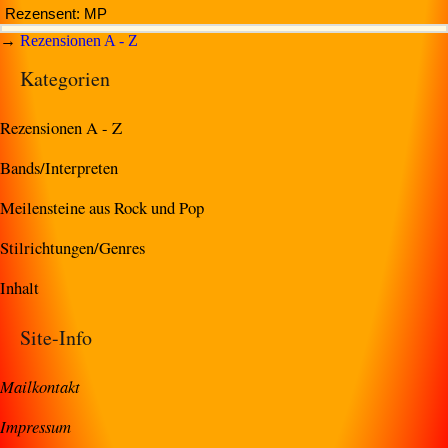
Rezensent: MP
→
Rezensionen A - Z
Kategorien
Rezensionen A - Z
Bands/Interpreten
Meilensteine aus Rock und Pop
Stilrichtungen/Genres
Inhalt
Site-Info
Mailkontakt
Impressum