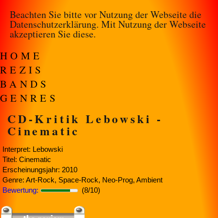
Beachten Sie bitte vor Nutzung der Webseite die
Datenschutzerklärung
. Mit Nutzung der Webseite
akzeptieren Sie diese.
HOME
REZIS
BANDS
GENRES
CD-Kritik Lebowski -
Cinematic
Interpret: Lebowski
Titel: Cinematic
Erscheinungsjahr: 2010
Genre: Art-Rock, Space-Rock, Neo-Prog, Ambient
Bewertung:
(8/10)