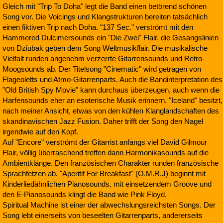
Gleich mit "Trip To Doha" legt die Band einen betörend schönen
Song vor. Die Voicings und Klangstrukturen bereiten tatsächlich
einen fiktiven Trip nach Doha. "137 Sec." verströmt mit den
Hammered Dulcimersounds ein "Die Zwei" Flair, die Gesangslinien
von Dziubak geben dem Song Weltmusikflair. Die musikalische
Vielfalt runden angenehm verzerrte Gitarrensounds und Retro-
Moogsounds ab. Der Titelsong "Cinematic" wird getragen von
Flageoletts und Atmo-Gitarrenparts. Auch die Bandinterpretation des
"Old British Spy Movie" kann durchaus überzeugen, auch wenn die
Harfensounds eher an esoterische Musik erinnern. "Iceland" besitzt,
nach meiner Ansicht, etwas von den kühlen Klanglandschaften des
skandinavischen Jazz Fusion. Daher trifft der Song den Nagel
irgendwie auf den Kopf.
Auf "Encore" verströmt der Gitarrist anfangs viel David Gilmour
Flair, völlig überraschend treffen dann Harmonikasounds auf die
Ambientklänge. Den französischen Charakter runden französische
Sprachfetzen ab. "Aperitif For Breakfast" (O.M.R.J) beginnt mit
Kinderliedähnlichen Pianosounds, mit einsetzendem Groove und
den E-Pianosounds klingt die Band wie Pink Floyd.
Spiritual Machine ist einer der abwechslungsreichsten Songs. Der
Song lebt einerseits von beseelten Gitarrenparts, andererseits