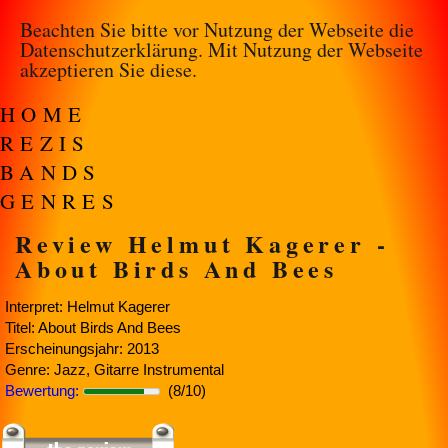
Beachten Sie bitte vor Nutzung der Webseite die
Datenschutzerklärung
. Mit Nutzung der Webseite
akzeptieren Sie diese.
HOME
REZIS
BANDS
GENRES
Review Helmut Kagerer -
About Birds And Bees
Interpret: Helmut Kagerer
Titel: About Birds And Bees
Erscheinungsjahr: 2013
Genre: Jazz, Gitarre Instrumental
Bewertung:
(8/10)