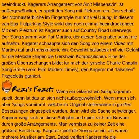
beeindruckt. Kagerers Arrangement von Ain't Misbehavin' ist
außergewöhnlich, er spielt den Song mit Plektrum ein. Das schafft
der Normalsterbliche im Fingerstyle nur mit viel Übung, in diesem
van Eps Flatpicking-Style wirkt das noch einmal beeindruckender.
Mit dem Plektrum ist Kagerer auch auf Country Road unterwegs.
Der Song stammt von Pat Martino, der diesen Song aber selbst nie
aufnahm. Kagerer schnappte sich den Song von einem Video mit
Martino auf und transkribierte ihn. Gewohnt balladesk mit viel Gefühl
für die Melodie klingen die Gershwin Kompositionen. Eine der
großen Überraschungen bildet für mich der lyrische Charlie Chaplin
Song Smile (vom Film Modern Times), den Kagerer mit "falschen"
Flageoletts garniert.
Wenn ein Gitarrist ein Soloprogramm
spielt, dann ist das an sich nicht außergewöhnlich. Wenn man sich
aber Songs vornimmt, welche im Original stellenweise in großen
Besetzungen eingespielt wurden, dann wird die Sache schwieriger.
Kagerer wagt sich an diese Aufgabe und spielt sich mit Bravour
durch große Arrangements. Man vermisst zu keiner Zeit eine
größere Besetzung, Kagerer spielt die Songs so ein, als wären
mehrere Musiker am Start. Dabei verliert Kagerer nie die