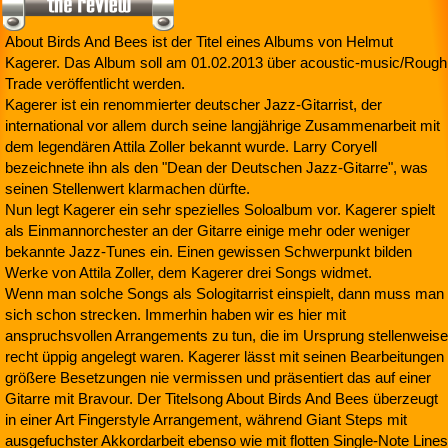
About Birds And Bees ist der Titel eines Albums von Helmut
Kagerer. Das Album soll am 01.02.2013 über acoustic-music/Rough
Trade veröffentlicht werden.
Kagerer ist ein renommierter deutscher Jazz-Gitarrist, der
international vor allem durch seine langjährige Zusammenarbeit mit
dem legendären Attila Zoller bekannt wurde. Larry Coryell
bezeichnete ihn als den "Dean der Deutschen Jazz-Gitarre", was
seinen Stellenwert klarmachen dürfte.
Nun legt Kagerer ein sehr spezielles Soloalbum vor. Kagerer spielt
als Einmannorchester an der Gitarre einige mehr oder weniger
bekannte Jazz-Tunes ein. Einen gewissen Schwerpunkt bilden
Werke von Attila Zoller, dem Kagerer drei Songs widmet.
Wenn man solche Songs als Sologitarrist einspielt, dann muss man
sich schon strecken. Immerhin haben wir es hier mit
anspruchsvollen Arrangements zu tun, die im Ursprung stellenweise
recht üppig angelegt waren. Kagerer lässt mit seinen Bearbeitungen
größere Besetzungen nie vermissen und präsentiert das auf einer
Gitarre mit Bravour. Der Titelsong About Birds And Bees überzeugt
in einer Art Fingerstyle Arrangement, während Giant Steps mit
ausgefuchster Akkordarbeit ebenso wie mit flotten Single-Note Lines