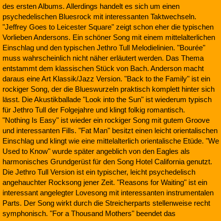
des ersten Albums. Allerdings handelt es sich um einen
psychedelischen Bluesrock mit interessanten Taktwechseln.
"Jeffrey Goes to Leicester Square" zeigt schon eher die typischen
Vorlieben Andersons. Ein schöner Song mit einem mittelalterlichen
Einschlag und den typischen Jethro Tull Melodielinien. "Bourée"
muss wahrscheinlich nicht näher erläutert werden. Das Thema
entstammt dem klassischen Stück von Bach. Anderson macht
daraus eine Art Klassik/Jazz Version. "Back to the Family" ist ein
rockiger Song, der die Blueswurzeln praktisch komplett hinter sich
lässt. Die Akustikballade "Look into the Sun" ist wiederum typisch
für Jethro Tull der Folgejahre und klingt folkig romantisch.
"Nothing Is Easy" ist wieder ein rockiger Song mit gutem Groove
und interessanten Fills. "Fat Man" besitzt einen leicht orientalischen
Einschlag und klingt wie eine mittelalterlich orientalische Etüde. "We
Used to Know" wurde später angeblich von den Eagles als
harmonisches Grundgerüst für den Song Hotel California genutzt.
Die Jethro Tull Version ist ein typischer, leicht psychedelisch
angehauchter Rocksong jener Zeit. "Reasons for Waiting" ist ein
interessant angelegter Lovesong mit interessanten instrumentalen
Parts. Der Song wirkt durch die Streicherparts stellenweise recht
symphonisch. "For a Thousand Mothers" beendet das