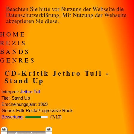
Beachten Sie bitte vor Nutzung der Webseite die
Datenschutzerklärung
. Mit Nutzung der Webseite
akzeptieren Sie diese.
HOME
REZIS
BANDS
GENRES
CD-Kritik Jethro Tull -
Stand Up
Interpret:
Jethro Tull
Titel: Stand Up
Erscheinungsjahr: 1969
Genre: Folk Rock/Progressive Rock
Bewertung:
(7/10)