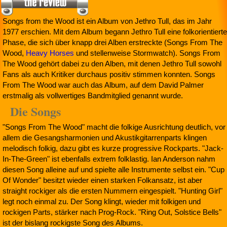
Songs from the Wood ist ein Album von Jethro Tull, das im Jahr
1977 erschien. Mit dem Album begann Jethro Tull eine folkorientierte
Phase, die sich über knapp drei Alben erstreckte (Songs From The
Wood,
Heavy Horses
und stellenweise Stormwatch). Songs From
The Wood gehört dabei zu den Alben, mit denen Jethro Tull sowohl
Fans als auch Kritiker durchaus positiv stimmen konnten. Songs
From The Wood war auch das Album, auf dem David Palmer
erstmalig als vollwertiges Bandmitglied genannt wurde.
Die Songs
"Songs From The Wood" macht die folkige Ausrichtung deutlich, vor
allem die Gesangsharmonien und Akustikgitarrenparts klingen
melodisch folkig, dazu gibt es kurze progressive Rockparts. "Jack-
In-The-Green" ist ebenfalls extrem folklastig. Ian Anderson nahm
diesen Song alleine auf und spielte alle Instrumente selbst ein. "Cup
Of Wonder" besitzt wieder einen starken Folkansatz, ist aber
straight rockiger als die ersten Nummern eingespielt. "Hunting Girl"
legt noch einmal zu. Der Song klingt, wieder mit folkigen und
rockigen Parts, stärker nach Prog-Rock. "Ring Out, Solstice Bells"
ist der bislang rockigste Song des Albums.