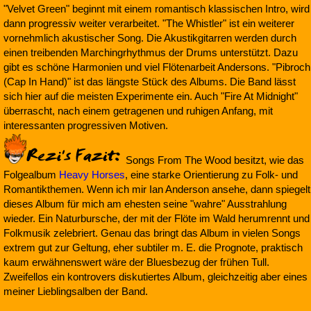
"Velvet Green" beginnt mit einem romantisch klassischen Intro, wird
dann progressiv weiter verarbeitet. "The Whistler" ist ein weiterer
vornehmlich akustischer Song. Die Akustikgitarren werden durch
einen treibenden Marchingrhythmus der Drums unterstützt. Dazu
gibt es schöne Harmonien und viel Flötenarbeit Andersons. "Pibroch
(Cap In Hand)" ist das längste Stück des Albums. Die Band lässt
sich hier auf die meisten Experimente ein. Auch "Fire At Midnight"
überrascht, nach einem getragenen und ruhigen Anfang, mit
interessanten progressiven Motiven.
Songs From The Wood besitzt, wie das
Folgealbum
Heavy Horses
, eine starke Orientierung zu Folk- und
Romantikthemen. Wenn ich mir Ian Anderson ansehe, dann spiegelt
dieses Album für mich am ehesten seine "wahre" Ausstrahlung
wieder. Ein Naturbursche, der mit der Flöte im Wald herumrennt und
Folkmusik zelebriert. Genau das bringt das Album in vielen Songs
extrem gut zur Geltung, eher subtiler m. E. die Prognote, praktisch
kaum erwähnenswert wäre der Bluesbezug der frühen Tull.
Zweifellos ein kontrovers diskutiertes Album, gleichzeitig aber eines
meiner Lieblingsalben der Band.