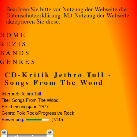
Beachten Sie bitte vor Nutzung der Webseite die
Datenschutzerklärung
. Mit Nutzung der Webseite
akzeptieren Sie diese.
HOME
REZIS
BANDS
GENRES
CD-Kritik Jethro Tull -
Songs From The Wood
Interpret:
Jethro Tull
Titel: Songs From The Wood
Erscheinungsjahr: 1977
Genre: Folk Rock/Progressive Rock
Bewertung:
(7/10)