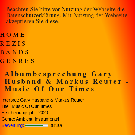
Beachten Sie bitte vor Nutzung der Webseite die
Datenschutzerklärung
. Mit Nutzung der Webseite
akzeptieren Sie diese.
HOME
REZIS
BANDS
GENRES
Albumbesprechung Gary
Husband & Markus Reuter -
Music Of Our Times
Interpret: Gary Husband & Markus Reuter
Titel: Music Of Our Times
Erscheinungsjahr: 2020
Genre: Ambient, Instrumental
Bewertung:
(8/10)