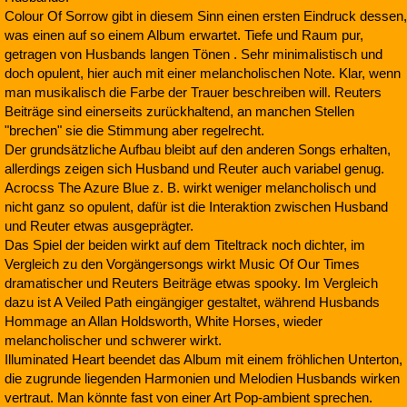
Colour Of Sorrow gibt in diesem Sinn einen ersten Eindruck dessen,
was einen auf so einem Album erwartet. Tiefe und Raum pur,
getragen von Husbands langen Tönen . Sehr minimalistisch und
doch opulent, hier auch mit einer melancholischen Note. Klar, wenn
man musikalisch die Farbe der Trauer beschreiben will. Reuters
Beiträge sind einerseits zurückhaltend, an manchen Stellen
"brechen" sie die Stimmung aber regelrecht.
Der grundsätzliche Aufbau bleibt auf den anderen Songs erhalten,
allerdings zeigen sich Husband und Reuter auch variabel genug.
Acrocss The Azure Blue z. B. wirkt weniger melancholisch und
nicht ganz so opulent, dafür ist die Interaktion zwischen Husband
und Reuter etwas ausgeprägter.
Das Spiel der beiden wirkt auf dem Titeltrack noch dichter, im
Vergleich zu den Vorgängersongs wirkt Music Of Our Times
dramatischer und Reuters Beiträge etwas spooky. Im Vergleich
dazu ist A Veiled Path eingängiger gestaltet, während Husbands
Hommage an Allan Holdsworth, White Horses, wieder
melancholischer und schwerer wirkt.
Illuminated Heart beendet das Album mit einem fröhlichen Unterton,
die zugrunde liegenden Harmonien und Melodien Husbands wirken
vertraut. Man könnte fast von einer Art Pop-ambient sprechen.