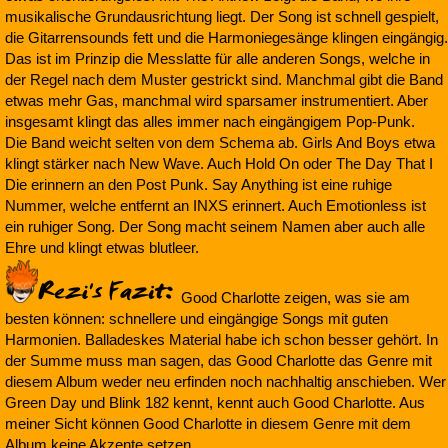
musikalische Grundausrichtung liegt. Der Song ist schnell gespielt,
die Gitarrensounds fett und die Harmoniegesänge klingen eingängig.
Das ist im Prinzip die Messlatte für alle anderen Songs, welche in
der Regel nach dem Muster gestrickt sind. Manchmal gibt die Band
etwas mehr Gas, manchmal wird sparsamer instrumentiert. Aber
insgesamt klingt das alles immer nach eingängigem Pop-Punk.
Die Band weicht selten von dem Schema ab. Girls And Boys etwa
klingt stärker nach New Wave. Auch Hold On oder The Day That I
Die erinnern an den Post Punk. Say Anything ist eine ruhige
Nummer, welche entfernt an INXS erinnert. Auch Emotionless ist
ein ruhiger Song. Der Song macht seinem Namen aber auch alle
Ehre und klingt etwas blutleer.
Good Charlotte zeigen, was sie am
besten können: schnellere und eingängige Songs mit guten
Harmonien. Balladeskes Material habe ich schon besser gehört. In
der Summe muss man sagen, das Good Charlotte das Genre mit
diesem Album weder neu erfinden noch nachhaltig anschieben. Wer
Green Day und Blink 182 kennt, kennt auch Good Charlotte. Aus
meiner Sicht können Good Charlotte in diesem Genre mit dem
Album keine Akzente setzen.