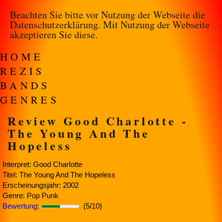
Beachten Sie bitte vor Nutzung der Webseite die
Datenschutzerklärung
. Mit Nutzung der Webseite
akzeptieren Sie diese.
HOME
REZIS
BANDS
GENRES
Review Good Charlotte -
The Young And The
Hopeless
Interpret: Good Charlotte
Titel: The Young And The Hopeless
Erscheinungsjahr: 2002
Genre: Pop Punk
Bewertung:
(5/10)