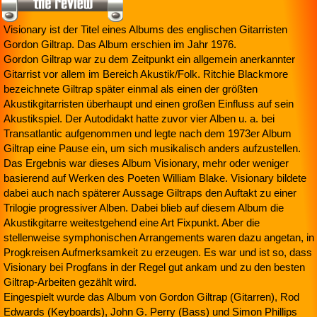
Visionary ist der Titel eines Albums des englischen Gitarristen
Gordon Giltrap. Das Album erschien im Jahr 1976.
Gordon Giltrap war zu dem Zeitpunkt ein allgemein anerkannter
Gitarrist vor allem im Bereich Akustik/Folk. Ritchie Blackmore
bezeichnete Giltrap später einmal als einen der größten
Akustikgitarristen überhaupt und einen großen Einfluss auf sein
Akustikspiel. Der Autodidakt hatte zuvor vier Alben u. a. bei
Transatlantic aufgenommen und legte nach dem 1973er Album
Giltrap eine Pause ein, um sich musikalisch anders aufzustellen.
Das Ergebnis war dieses Album Visionary, mehr oder weniger
basierend auf Werken des Poeten William Blake. Visionary bildete
dabei auch nach späterer Aussage Giltraps den Auftakt zu einer
Trilogie progressiver Alben. Dabei blieb auf diesem Album die
Akustikgitarre weitestgehend eine Art Fixpunkt. Aber die
stellenweise symphonischen Arrangements waren dazu angetan, in
Progkreisen Aufmerksamkeit zu erzeugen. Es war und ist so, dass
Visionary bei Progfans in der Regel gut ankam und zu den besten
Giltrap-Arbeiten gezählt wird.
Eingespielt wurde das Album von Gordon Giltrap (Gitarren), Rod
Edwards (Keyboards), John G. Perry (Bass) und Simon Phillips