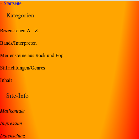
»
Startseite
Kategorien
Rezensionen A - Z
Bands/Interpreten
Meilensteine aus Rock und Pop
Stilrichtungen/Genres
Inhalt
Site-Info
Mailkontakt
Impressum
Datenschutz