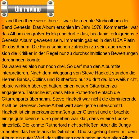
…and then there were three… war das neunte Studioalbum der
Band Genesis. Das Album erschien im Jahr 1978. Kommerziell war
das Album ein großer Erfolg und dürfte das, bis dahin, erfolgreichste
Genesis Album gewesen sein. Immerhin gab es in den USA Platin
für das Album. Die Fans schienen zufrieden zu sein, auch wenn
sich die Kritiker in der Regel nur zu durchschnittlichen Bewertungen
durchringen konnte.
Da waren es also nur noch drei. So darf man den Albumtitel
interpretieren. Nach dem Weggang von Steve Hackett standen die
Herren Banks, Collins und Rutherford nur zu dritt da. Ich weiß nicht,
ob sie wirklich überlegt hatten, einen neuen Gitarristen zu
engagieren. Tatsache ist, dass Mike Rutherford einfach die
Gitarrenparts übernahm. Steve Hackett war nicht die dominierende
Kraft bei Genesis. Seine Arbeit wird aber gerne unterschätzt.
Hackett ist ein anerkanntermaßen guter Gitarrist und er brachte
einige gute Ideen ein. So gesehen war klar, dass er eine Lücke
hinterließ. Die konnte Rutherford nicht schließen. Aber die Jungs
machten das beste aus der Situation. Und so gelang ihnen mit dem
Album ein guter Wurf, der stilistisch noch nahe an den alten Alben