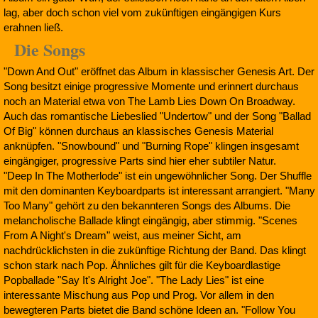
lag, aber doch schon viel vom zukünftigen eingängigen Kurs
erahnen ließ.
Die Songs
"Down And Out" eröffnet das Album in klassischer Genesis Art. Der
Song besitzt einige progressive Momente und erinnert durchaus
noch an Material etwa von The Lamb Lies Down On Broadway.
Auch das romantische Liebeslied "Undertow" und der Song "Ballad
Of Big" können durchaus an klassisches Genesis Material
anknüpfen. "Snowbound" und "Burning Rope" klingen insgesamt
eingängiger, progressive Parts sind hier eher subtiler Natur.
"Deep In The Motherlode" ist ein ungewöhnlicher Song. Der Shuffle
mit den dominanten Keyboardparts ist interessant arrangiert. "Many
Too Many" gehört zu den bekannteren Songs des Albums. Die
melancholische Ballade klingt eingängig, aber stimmig. "Scenes
From A Night's Dream" weist, aus meiner Sicht, am
nachdrücklichsten in die zukünftige Richtung der Band. Das klingt
schon stark nach Pop. Ähnliches gilt für die Keyboardlastige
Popballade "Say It's Alright Joe". "The Lady Lies" ist eine
interessante Mischung aus Pop und Prog. Vor allem in den
bewegteren Parts bietet die Band schöne Ideen an. "Follow You