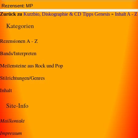
Rezensent: MP
Zurück zu
Kurzbio, Diskographie & CD Tipps Genesis
»
Inhalt A - Z
Kategorien
Rezensionen A - Z
Bands/Interpreten
Meilensteine aus Rock und Pop
Stilrichtungen/Genres
Inhalt
Site-Info
Mailkontakt
Impressum