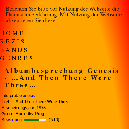
Beachten Sie bitte vor Nutzung der Webseite die
Datenschutzerklärung
. Mit Nutzung der Webseite
akzeptieren Sie diese.
HOME
REZIS
BANDS
GENRES
Albumbesprechung Genesis
- …And Then There Were
Three…
Interpret:
Genesis
Titel: …And Then There Were Three…
Erscheinungsjahr: 1978
Genre: Rock, tlw. Prog
Bewertung:
(7/10)