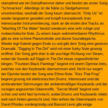
stampfend wie ein Dampfhammer daher und besitzt als erster Song
"Schmackes". Allerdings ist die Nähe zu Sledgehammer
unverkennbar, weshalb der Song kaum überrascht. "Only Us" ist
wieder langsamer gestaltet und knüpft konzeptionell, trotz
interessanter Instrumentierung, stark an die ersten drei Tracks an.
"Washing Of The Water" besitzt wiederum eine sehr ruhige und
melancholische Note. Zu einem kaum wahrnehmbaren Rhythmus
gibt es eine schöne Pianomelodie und dünne Soundteppiche.
Wieder legt Gabriel gegen Ende zu und gibt dem Song eine gewisse
Dramatik. "Digging In The Dirt" wird mit einer funky Note groovig
eröffnet. Der Song geht eher in die wuchtige Richtung von Steam,
wobei die Sounds auf Diggin In The Dirt etwas ungewöhnlicher
klingen. "Fourteen Black Paintings" beginnt mit einem Djembe-Intro,
welches von den Keyboards übernommen wird. Nicht nur wegen
der Djembe besitzt der Song eine Ethno-Note. "Kiss That Frog"
beginnt groovig mit elektronischen Drums. Interessant sind die
ambivalenten Stimmungen der ambientmäßigen Keyboards und der
rockigen angezerrten Gitarrenriffs. "Secret World" beginnt sehr
schön und wirkt fast hymnisch, wobei Drums und Keyboards relativ
weit nach hinten gemischt sind. Hier wirken die Gitarrenparts von
David Rhodes vordergründig und Bassist Levin gibt einige