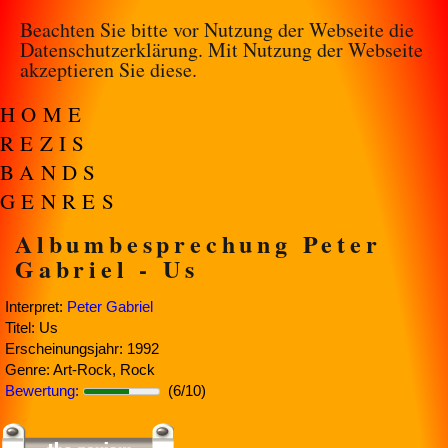
Beachten Sie bitte vor Nutzung der Webseite die
Datenschutzerklärung
. Mit Nutzung der Webseite
akzeptieren Sie diese.
HOME
REZIS
BANDS
GENRES
Albumbesprechung Peter
Gabriel - Us
Interpret:
Peter Gabriel
Titel: Us
Erscheinungsjahr: 1992
Genre: Art-Rock, Rock
Bewertung:
(6/10)