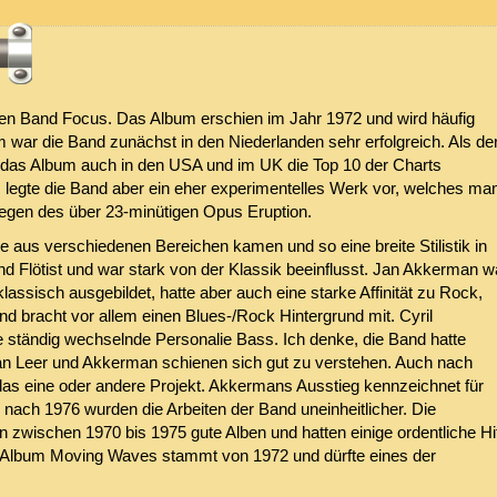
en Band Focus. Das Album erschien im Jahr 1972 und wird häufig
 war die Band zunächst in den Niederlanden sehr erfolgreich. Als de
das Album auch in den USA und im UK die Top 10 der Charts
legte die Band aber ein eher experimentelles Werk vor, welches ma
gen des über 23-minütigen Opus Eruption.
e aus verschiedenen Bereichen kamen und so eine breite Stilistik in
d Flötist und war stark von der Klassik beeinflusst. Jan Akkerman w
lassisch ausgebildet, hatte aber auch eine starke Affinität zu Rock,
 bracht vor allem einen Blues-/Rock Hintergrund mit. Cyril
tändig wechselnde Personalie Bass. Ich denke, die Band hatte
an Leer und Akkerman schienen sich gut zu verstehen. Auch nach
 eine oder andere Projekt. Akkermans Ausstieg kennzeichnet für
nach 1976 wurden die Arbeiten der Band uneinheitlicher. Die
 zwischen 1970 bis 1975 gute Alben und hatten einige ordentliche Hi
 Album Moving Waves stammt von 1972 und dürfte eines der