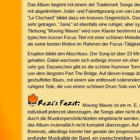
Das Album beginnt mit einem der Trademark Songs der
mit abgedrehtem Jodel- und Falsettgesang von van Leer 
"Le Clochard" bildet dazu ein krasses Gegenstück. Das 
sehr getragen. "Janis" ist ebenfalls eine ruhiger, aber
Titelsong "Moving Waves" wird vom Klavier bestimmt un
typischen kurzen Focus Titel mit einer schönen Melodie
als seine besten Motive im Rahmen der Focus-Tätigkei
Eruption bildet den Abschluss. Der Song ist über 23 Minu
gehalten. Dabei wechseln sich anfangs immer ein eher k
sehr gut. Dazwischen gibt es die schöne Nummer Tommy,
von dem längsten Part The Bridge. Auf diesen knapp üb
geshuffelter Blues, mit einem wie entfesselt solierend
ruhigere Teile, die von einem schönen Drum Solo von 
Moving Waves ist ein m. E. 
individuell jederzeit überzeugen, die Songs aber nicht 
durch die Musikerpersönlichkeiten eingebracht werden.
das Album mutmaßlich nicht komplett überzeugen. Auf d
Bonmots, allerdings könnte hier gerade der progressiv
profunder Musikalität der Band, ein zweischneidiges Sc