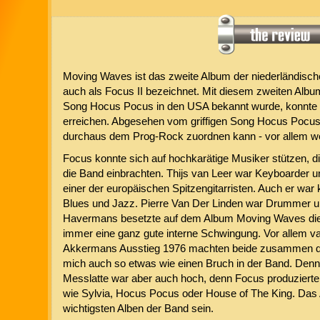
Moving Waves ist das zweite Album der niederländisch
auch als Focus II bezeichnet. Mit diesem zweiten Album
Song Hocus Pocus in den USA bekannt wurde, konnte 
erreichen. Abgesehen vom griffigen Song Hocus Pocus 
durchaus dem Prog-Rock zuordnen kann - vor allem we
Focus konnte sich auf hochkarätige Musiker stützen, di
die Band einbrachten. Thijs van Leer war Keyboarder un
einer der europäischen Spitzengitarristen. Auch er war k
Blues und Jazz. Pierre Van Der Linden war Drummer und
Havermans besetzte auf dem Album Moving Waves die s
immer eine ganz gute interne Schwingung. Vor allem v
Akkermans Ausstieg 1976 machten beide zusammen das
mich auch so etwas wie einen Bruch in der Band. Denn 
Messlatte war aber auch hoch, denn Focus produzierten
wie Sylvia, Hocus Pocus oder House of The King. Das
wichtigsten Alben der Band sein.