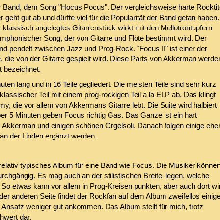
 Band, dem Song "Hocus Pocus". Der vergleichsweise harte Rocktit
geht gut ab und dürfte viel für die Popularität der Band getan haben.
klassisch angelegtes Gitarrenstück wirkt mit den Mellotrontupfern
 symphonischer Song, der von Gitarre und Flöte bestimmt wird. Der
d pendelt zwischen Jazz und Prog-Rock. "Focus II" ist einer der
, die von der Gitarre gespielt wird. Diese Parts von Akkerman werde
t bezeichnet.
ten lang und in 16 Teile gegliedert. Die meisten Teile sind sehr kurz
lassischer Teil mit einem prog-rockigen Teil a la ELP ab. Das klingt
 die vor allem von Akkermans Gitarre lebt. Die Suite wird halbiert
er 5 Minuten geben Focus richtig Gas. Das Ganze ist ein hart
en Akkerman und einigen schönen Orgelsoli. Danach folgen einige ehe
Van der Linden ergänzt werden.
relativ typisches Album für eine Band wie Focus. Die Musiker könne
durchgängig. Es mag auch an der stilistischen Breite liegen, welche
 So etwas kann vor allem in Prog-Kreisen punkten, aber auch dort wi
er anderen Seite findet der Rockfan auf dem Album zweifellos einig
e Ansatz weniger gut ankommen. Das Album stellt für mich, trotz
hwert dar.