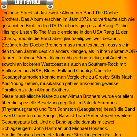
Toulouse Street ist das zweite Album der Band The Doobie
Brothers. Das Album erschien im Jahr 1972 und verkaufte sich wie
geschnitten Brot. In den US-Popcharts ging es auf Rang 21, die
Hitsingle Listen To The Music erreichte in den USA Rang 11 der
Charts, machte die Band aber gleichzeitig weltweit bekannt.
Bezüglich der Doobie Brothers muss man festhalten, dass sie in
den frühen Jahren deutlich anders klangen, als in ihren späten AOR-
Jahren. Toulouse Street klang richtig schön rockig, mit Anleihen
sowohl an lockeren Westcoast als auch an Southern-Rock mit
Einflüssen aus R&B, Blues, Folk und Country. Über die
Gesangsharmonien konnte man Vergleiche zu Crosby Stills Nash
And Young ziehen, musikalisch gab es ansonsten gewisse
Parallelen zu den Allman Brothers.
Diese musikalische Nähe zu den Allman Brothers wurde vor allem
über die spezielle Besetzung geprägt. In Patrick Simmons
(Rhythmusgitarre) und Tom Johnston (Leadgitarre) besaß die Band
zwei Gitarristen und Sänger, Bassist Tiran Porter steuerte weitere
Gesangsparts bei. Und die Band spielte damals mit zwei
Schlagzeugern: John Hartman und Michael Hossack.
Für die Doobies bedeutete Toulouse Street in jedem Fall den