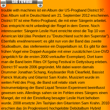
trouble with machines ist ein Album der US-Progband District 97.
Das Album soll in Deutschland am 21. September 2012 erscheinen.
District 97 ist eine Retro-Progband, die mit einer Sängerin arbeitet.
Das entspricht nicht unbedingt der Regel in dem Genre. Noch
interessanter: Sängerin Leslie Hunt erreichte einst die Top 10 von
American Idol (das Pendant zu "Deutschland sucht den Superstar").
Ebenfalls erwähnenswert: es gibt nun von der Band das zweite
Studioalbum, das stellenweise ein Doppelalbum ist. Es gibt für den
frühen Vogel eine Doppel-Ausgabe mit einer zusätzlichen Live-DVD
(angeblich für die ersten 2000 verkaufter Exemplare). Dort kann
man die Band beim Rites Of Spring Festival in Gettysburg erleben.
District 97 wurde 2006 gegründet. Mit dabei waren damals
Drummer Jonathan Schang, Keyboarder Rob Clearfield, Bassist
Patrick Mulcahy und Gitarrist Sam Krahn. Musiziert wurde im
weiten Feld des Prog, die Band soll relativ stark vom
Instrumentalprog der Band Liquid Tension Experiment beeinflusst
gewesen sein. Allerdings sahen sie im Fehlen eines Sängers einen
Mangel, der mit der Einstellung besagter Leslie Hunt behoben
wurde. 2008 ersetzte Jim Tashjian den Gitarristen Sam Krahn. 2010
erschien das (in Progkreisen) hochgelobte Debütalbum Hybrid