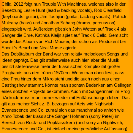
Child. 2012 folgt nun Trouble With Machines, welches also in der
Besetzung Leslie Hunt (lead & backing vocals), Rob Clearfield
(keyboards, guitar), Jim Tashjian (guitar, backing vocals), Patrick
Mulcahy (bass) und Jonathan Schang (drums, percussion)
eingespielt wird. Außerdem gibt sich John Wetton auf Track 4 als
Sänger die Ehre, Katinka Kleijn spielt auf Track 6 Cello. Gemischt
wurde das Album von Rich Mouser, der schon als Produzent bei
Spock's Beard und Neal Morse agierte.
Das Debütalbum der Band war von relativ melodiösen Songs und
Ideen geprägt. Das gilt stellenweise auch hier, aber die Musik
besitzt stellenweise mehr der klassischen Komplexität großer
Progbands aus den frühen 1970ern. Wenn man dann liest, dass
eine Frau hinter dem Mikro steht und die auch noch aus einer
Castingshow stammt, könnte man spontan Bedenken am Gelingen
eines solchen Projekts bekommen. Auch mit Sängerinnen im Prog
-/Artrock muss man immer wieder mit Enttäuschungen leben. Das
gilt aus meiner Sicht z. B. bezogen auf Acts wie Nightwish,
Evanescence und Co, zumal sich das manchmal so anhört wie
Anno Tobak der klassische Sänger Hofmann (sorry Peter) im
Bereich von Rock- und Popklassikern (und sorry an Nightwish,
Evanescence und Co., ist einfach meine persönliche Auffassung).