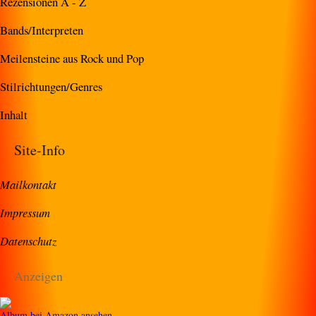
Rezensionen A - Z
Bands/Interpreten
Meilensteine aus Rock und Pop
Stilrichtungen/Genres
Inhalt
Site-Info
Mailkontakt
Impressum
Datenschutz
Anzeigen
Album bei Amazon ansehen