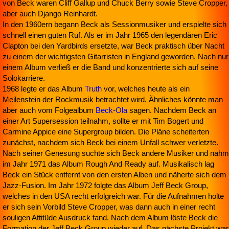
von Beck waren Cliff Gallup und Chuck Berry sowie Steve Cropper,
aber auch Django Reinhardt.
In den 1960ern begann Beck als Sessionmusiker und erspielte sich
schnell einen guten Ruf. Als er im Jahr 1965 den legendären Eric
Clapton bei den Yardbirds ersetzte, war Beck praktisch über Nacht
zu einem der wichtigsten Gitarristen in England geworden. Nach nur
einem Album verließ er die Band und konzentrierte sich auf seine
Solokarriere.
1968 legte er das Album
Truth
vor, welches heute als ein
Meilenstein der Rockmusik betrachtet wird. Ähnliches könnte man
aber auch vom Folgealbum
Beck-Ola
sagen. Nachdem Beck an
einer Art Supersession teilnahm, sollte er mit Tim Bogert und
Carmine Appice eine Supergroup bilden. Die Pläne scheiterten
zunächst, nachdem sich Beck bei einem Unfall schwer verletzte.
Nach seiner Genesung suchte sich Beck andere Musiker und nahm
im Jahr 1971 das Album Rough And Ready auf. Musikalisch lag
Beck ein Stück entfernt von den ersten Alben und näherte sich dem
Jazz-Fusion. Im Jahr 1972 folgte das Album Jeff Beck Group,
welches in den USA recht erfolgreich war. Für die Aufnahmen holte
er sich sein Vorbild Steve Cropper, was dann auch in einer recht
souligen Attitüde Ausdruck fand. Nach dem Album löste Beck die
Formation der Jeff Beck Group wieder auf. Das nächste Projekt war