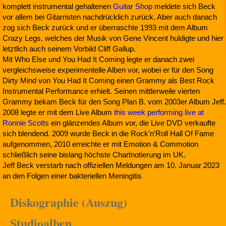
komplett instrumental gehaltenen
Guitar Shop
meldete sich Beck
vor allem bei Gitarristen nachdrücklich zurück. Aber auch danach
zog sich Beck zurück und er überraschte 1993 mit dem Album
Crazy Legs, welches der Musik von Gene Vincent huldigte und hier
letztlich auch seinem Vorbild Cliff Gallup.
Mit Who Else und You Had It Coming legte er danach zwei
vergleichsweise experimentelle Alben vor, wobei er für den Song
Dirty Mind von You Had It Coming einen Grammy als Best Rock
Instrumental Performance erhielt. Seinen mittlerweile vierten
Grammy bekam Beck für den Song Plan B. vom 2003er Album Jeff.
2008 legte er mit dem Live Album
this week performing live at
Ronnie Scotts
ein glänzendes Album vor, die Live DVD verkaufte
sich blendend. 2009 wurde Beck in die Rock'n'Roll Hall Of Fame
aufgenommen, 2010 erreichte er mit Emotion & Commotion
schließlich seine bislang höchste Chartnotierung im UK.
Jeff Beck verstarb nach offiziellen Meldungen am 10. Januar 2023
an den Folgen einer bakteriellen Meningitis
Diskographie (Auszug)
Studioalben