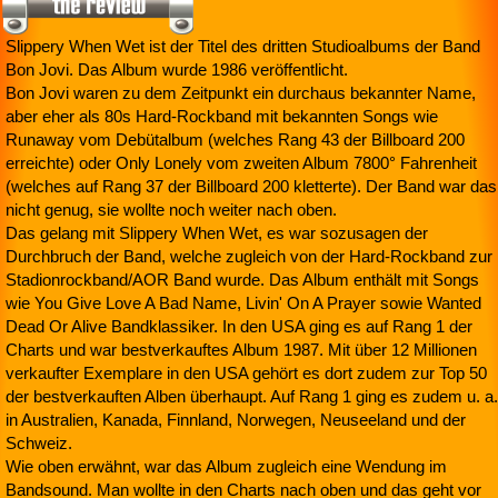
Slippery When Wet ist der Titel des dritten Studioalbums der Band
Bon Jovi. Das Album wurde 1986 veröffentlicht.
Bon Jovi waren zu dem Zeitpunkt ein durchaus bekannter Name,
aber eher als 80s Hard-Rockband mit bekannten Songs wie
Runaway vom Debütalbum (welches Rang 43 der Billboard 200
erreichte) oder Only Lonely vom zweiten Album 7800° Fahrenheit
(welches auf Rang 37 der Billboard 200 kletterte). Der Band war das
nicht genug, sie wollte noch weiter nach oben.
Das gelang mit Slippery When Wet, es war sozusagen der
Durchbruch der Band, welche zugleich von der Hard-Rockband zur
Stadionrockband/AOR Band wurde. Das Album enthält mit Songs
wie You Give Love A Bad Name, Livin' On A Prayer sowie Wanted
Dead Or Alive Bandklassiker. In den USA ging es auf Rang 1 der
Charts und war bestverkauftes Album 1987. Mit über 12 Millionen
verkaufter Exemplare in den USA gehört es dort zudem zur Top 50
der bestverkauften Alben überhaupt. Auf Rang 1 ging es zudem u. a.
in Australien, Kanada, Finnland, Norwegen, Neuseeland und der
Schweiz.
Wie oben erwähnt, war das Album zugleich eine Wendung im
Bandsound. Man wollte in den Charts nach oben und das geht vor