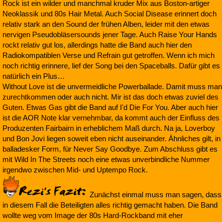
Rock ist ein wilder und manchmal kruder Mix aus Boston-artiger
Neoklassik und 80s Hair Metal. Auch Social Disease erinnert doch
relativ stark an den Sound der frühen Alben, leider mit den etwas
nervigen Pseudobläsersounds jener Tage. Auch Raise Your Hands
rockt relativ gut los, allerdings hatte die Band auch hier den
Radiokompatiblen Verse und Refrain gut getroffen. Wenn ich mich
noch richtig erinnere, lief der Song bei den Spaceballs. Dafür gibt es
natürlich ein Plus…
Without Love ist die unvermeidliche Powerballade. Damit muss man
zurechtkommen oder auch nicht. Mir ist das doch etwas zuviel des
Guten. Etwas Gas gibt die Band auf I'd Die For You. Aber auch hier
ist die AOR Note klar vernehmbar, da kommt auch der Einfluss des
Produzenten Fairbairn in erheblichem Maß durch. Na ja, Loverboy
und Bon Jovi liegen soweit eben nicht auseinander. Ähnliches gilt, in
balladesker Form, für Never Say Goodbye. Zum Abschluss gibt es
mit Wild In The Streets noch eine etwas unverbindliche Nummer
irgendwo zwischen Mid- und Uptempo Rock.
Zunächst einmal muss man sagen, dass
in diesem Fall die Beteiligten alles richtig gemacht haben. Die Band
wollte weg vom Image der 80s Hard-Rockband mit eher