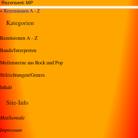
Rezensent: MP
»
Rezensionen A - Z
Kategorien
Rezensionen A - Z
Bands/Interpreten
Meilensteine aus Rock und Pop
Stilrichtungen/Genres
Inhalt
Site-Info
Mailkontakt
Impressum