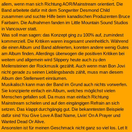
allem, wenn man sich Richtung AOR/Mainstream orientiert. Die
Band arbeitete dafür mit dem Songwriter Desmond Child
zusammen und suchte Hilfe beim kanadischen Produzenten Bruce
Fairbairn. Die Aufnahmen fanden im Little Mountain Sound Studios
in Vancouver statt.
Was soll man sagen: das Konzept ging zu 100% auf, zumindest
kommerziell. Die Kritiken waren insgesamt uneinheitlich. Während
die einen Album und Band abfeierten, konnten andere wenig Gutes
am Album finden. Allerdings überwogen die positiven Kritiken bei
weitem und allgemein wird Slippery heute auch zu den
Meilensteinen der Rockmusik gezählt. Auch wenn man Bon Jovi
nicht gerade zu seinen Lieblingsbands zählt, muss man diesem
Album den Stellenwert einräumen.
Musikalisch kann man der Band im Grund auch nichts vorwerfen.
Sie konzipierte einfach ein Album, welches möglichst vielen
Menschen gefallen soll. Da muss man einfach Richtung
Mainstream schielen und auf den eingängigen Refrain an sich
setzen. Das klappt durchgängig gut. Die bekanntesten Beispiele
dafür sind You Give Love A Bad Name, Livin' On A Prayer und
Wanted Dead Or Alive.
Ansonsten ist für meinen Geschmack nicht ganz so viel los. Let It