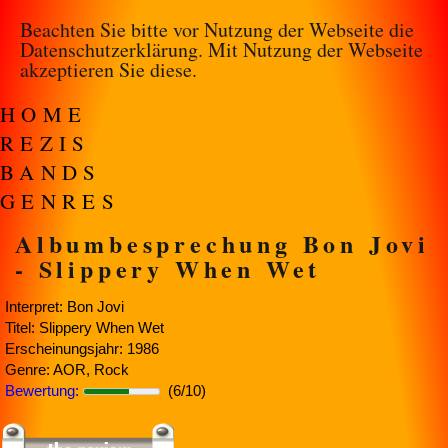
Beachten Sie bitte vor Nutzung der Webseite die
Datenschutzerklärung
. Mit Nutzung der Webseite
akzeptieren Sie diese.
HOME
REZIS
BANDS
GENRES
Albumbesprechung Bon Jovi
- Slippery When Wet
Interpret: Bon Jovi
Titel: Slippery When Wet
Erscheinungsjahr: 1986
Genre: AOR, Rock
Bewertung:
(6/10)