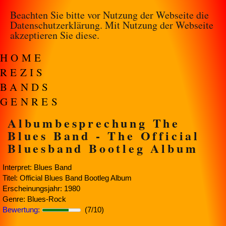
Beachten Sie bitte vor Nutzung der Webseite die
Datenschutzerklärung
. Mit Nutzung der Webseite
akzeptieren Sie diese.
HOME
REZIS
BANDS
GENRES
Albumbesprechung The
Blues Band - The Official
Bluesband Bootleg Album
Interpret: Blues Band
Titel: Official Blues Band Bootleg Album
Erscheinungsjahr: 1980
Genre: Blues-Rock
Bewertung:
(7/10)