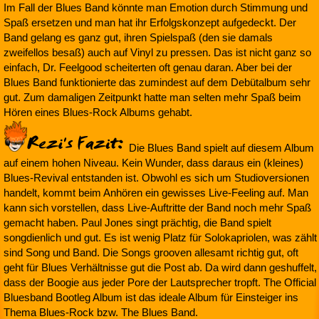
Im Fall der Blues Band könnte man Emotion durch Stimmung und
Spaß ersetzen und man hat ihr Erfolgskonzept aufgedeckt. Der
Band gelang es ganz gut, ihren Spielspaß (den sie damals
zweifellos besaß) auch auf Vinyl zu pressen. Das ist nicht ganz so
einfach, Dr. Feelgood scheiterten oft genau daran. Aber bei der
Blues Band funktionierte das zumindest auf dem Debütalbum sehr
gut. Zum damaligen Zeitpunkt hatte man selten mehr Spaß beim
Hören eines Blues-Rock Albums gehabt.
Die Blues Band spielt auf diesem Album
auf einem hohen Niveau. Kein Wunder, dass daraus ein (kleines)
Blues-Revival entstanden ist. Obwohl es sich um Studioversionen
handelt, kommt beim Anhören ein gewisses Live-Feeling auf. Man
kann sich vorstellen, dass Live-Auftritte der Band noch mehr Spaß
gemacht haben. Paul Jones singt prächtig, die Band spielt
songdienlich und gut. Es ist wenig Platz für Solokapriolen, was zählt
sind Song und Band. Die Songs grooven allesamt richtig gut, oft
geht für Blues Verhältnisse gut die Post ab. Da wird dann geshuffelt,
dass der Boogie aus jeder Pore der Lautsprecher tropft. The Official
Bluesband Bootleg Album ist das ideale Album für Einsteiger ins
Thema Blues-Rock bzw. The Blues Band.