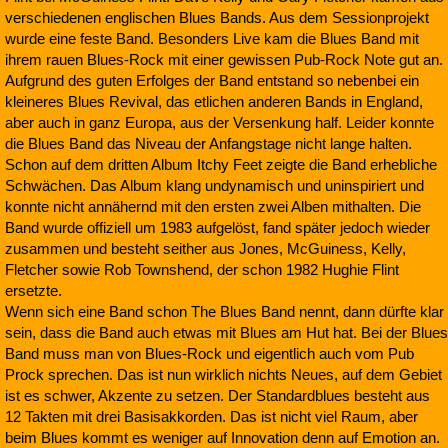
verschiedenen englischen Blues Bands. Aus dem Sessionprojekt
wurde eine feste Band. Besonders Live kam die Blues Band mit
ihrem rauen Blues-Rock mit einer gewissen Pub-Rock Note gut an.
Aufgrund des guten Erfolges der Band entstand so nebenbei ein
kleineres Blues Revival, das etlichen anderen Bands in England,
aber auch in ganz Europa, aus der Versenkung half. Leider konnte
die Blues Band das Niveau der Anfangstage nicht lange halten.
Schon auf dem dritten Album Itchy Feet zeigte die Band erhebliche
Schwächen. Das Album klang undynamisch und uninspiriert und
konnte nicht annähernd mit den ersten zwei Alben mithalten. Die
Band wurde offiziell um 1983 aufgelöst, fand später jedoch wieder
zusammen und besteht seither aus Jones, McGuiness, Kelly,
Fletcher sowie Rob Townshend, der schon 1982 Hughie Flint
ersetzte.
Wenn sich eine Band schon The Blues Band nennt, dann dürfte klar
sein, dass die Band auch etwas mit Blues am Hut hat. Bei der Blues
Band muss man von Blues-Rock und eigentlich auch vom Pub
Prock sprechen. Das ist nun wirklich nichts Neues, auf dem Gebiet
ist es schwer, Akzente zu setzen. Der Standardblues besteht aus
12 Takten mit drei Basisakkorden. Das ist nicht viel Raum, aber
beim Blues kommt es weniger auf Innovation denn auf Emotion an.