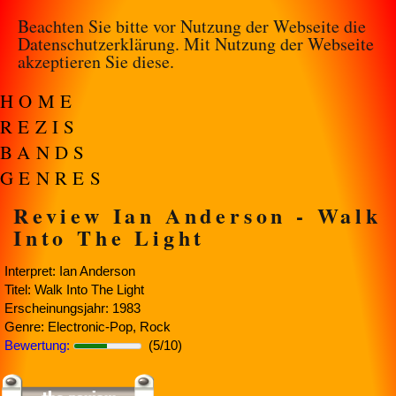
Beachten Sie bitte vor Nutzung der Webseite die
Datenschutzerklärung
. Mit Nutzung der Webseite
akzeptieren Sie diese.
HOME
REZIS
BANDS
GENRES
Review Ian Anderson - Walk
Into The Light
Interpret: Ian Anderson
Titel: Walk Into The Light
Erscheinungsjahr: 1983
Genre: Electronic-Pop, Rock
Bewertung:
(5/10)