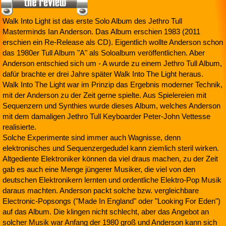
Walk Into Light ist das erste Solo Album des Jethro Tull
Masterminds Ian Anderson. Das Album erschien 1983 (2011
erschien ein Re-Release als CD). Eigentlich wollte Anderson schon
das 1980er Tull Album "A" als Soloalbum veröffentlichen. Aber
Anderson entschied sich um - A wurde zu einem Jethro Tull Album,
dafür brachte er drei Jahre später Walk Into The Light heraus.
Walk Into The Light war im Prinzip das Ergebnis moderner Technik,
mit der Anderson zu der Zeit gerne spielte. Aus Spielereien mit
Sequenzern und Synthies wurde dieses Album, welches Anderson
mit dem damaligen Jethro Tull Keyboarder Peter-John Vettesse
realisierte.
Solche Experimente sind immer auch Wagnisse, denn
elektronisches und Sequenzergedudel kann ziemlich steril wirken.
Altgediente Elektroniker können da viel draus machen, zu der Zeit
gab es auch eine Menge jüngerer Musiker, die viel von den
deutschen Elektronikern lernten und ordentliche Elektro-Pop Musik
daraus machten. Anderson packt solche bzw. vergleichbare
Electronic-Popsongs ("Made In England" oder "Looking For Eden")
auf das Album. Die klingen nicht schlecht, aber das Angebot an
solcher Musik war Anfang der 1980 groß und Anderson kann sich